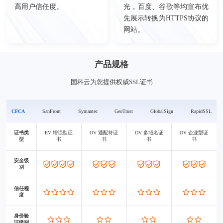
高用户信任度。
光，百度、谷歌等均宣布优
先展示转换为HTTPS协议的
网站。
产品规格
国科云为您提供权威SSL证书
CFCA
SanFront
Symantec
GeoTrust
GlobalSign
RapidSSL
证书类
EV 增强型证
OV 通配符证
OV 多域名证
OV 企业型证
型
书
书
书
书
安全级
别
信任程
度
身份验
证级别