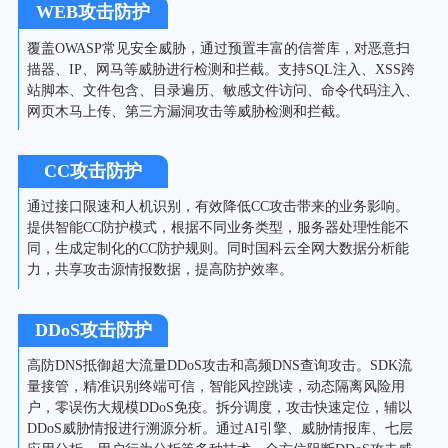
WEB攻击防护
覆盖OWASP常见安全威胁，通过预置丰富的信誉库，对恶意扫
描器、IP、网马等威胁进行检测和拦截。支持SQL注入、XSS跨
站脚本、文件包含、目录遍历、敏感文件访问、命令代码注入、
网页木马上传、第三方漏洞攻击等威胁检测和拦截。
CC攻击防护
通过接口限速和人机识别，有效降低CC攻击带来的业务影响。
提供智能CC防护模式，根据不同业务类型，服务器处理性能不
同，生成定制化的CC防护规则。同时国科云全网大数据分析能
力，共享攻击源情报数据，提高防护效率。
DDoS攻击防护
高防DNS抵御超大流量DDoS攻击和高频DNS查询攻击。SDK流
量接管，精准识别终端可信，智能风控跳读，动态隔离风险用
户，零误伤大规模DDoS免疫。拆分调度，攻击快速定位，辅以
DDoS威胁情报进行溯源分析。通过AI引擎、威胁情报库、七层