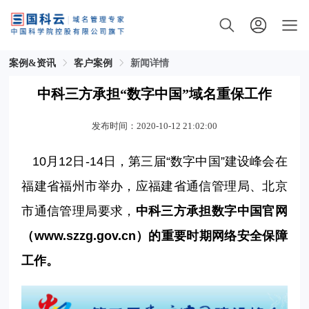
案例&资讯
客户案例
新闻详情
中科三方承担“数字中国”域名重保工作
发布时间：2020-10-12 21:02:00
10月12日-14日，第三届“数字中国”建设峰会在
福建省福州市举办，应福建省通信管理局、北京
市通信管理局要求，
中科三方承担数字中国官网
（www.szzg.gov.cn）的重要时期网络安全保障
工作。