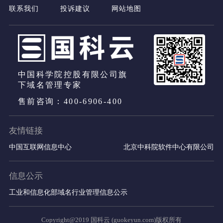
联系我们
投诉建议
网站地图
中国科学院控股有限公司旗
下域名管理专家
售前咨询：400-6906-400
友情链接
中国互联网信息中心
北京中科院软件中心有限公司
信息公示
工业和信息化部域名行业管理信息公示
Copyright@2019 国科云 (guokeyun.com)版权所有