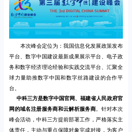
本次峰会定位为：
我国信息化发展政策发布
平台、数字中国建设最新成果展示平台、电子政
务和数字经济理论经验和实践交流平台、汇聚全
球力量助推数字中国和数字丝路建设的合作平
台。
中科三方是数字中国官网、福建省人民政府官
网的域名注册服务商和云解析服务商
。针对本次
峰会活动，中科三方提前部署工作，
严格落实主
体责任，主动与重点保障对象完成对接，为客户