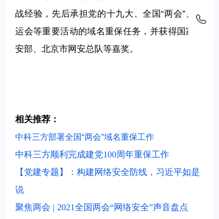
战经验，先后承担党的十九大、全国“两会”、全
运会等重要活动的域名重保任务，并获得国家公
安部、北京市网安总队等嘉奖。
相关推荐：
中科三方部署全国“两会”域名重保工作
中科三方顺利完成建党100周年重保工作
【党建专题】：构建网络安全防线，习近平如是
说
聚焦两会 | 2021全国两会“网络安全”声音盘点