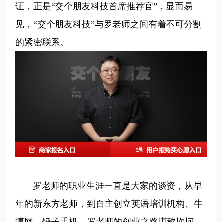
证，正是“交个朋友科技首席推荐官”，显而易
见，“交个朋友科技”与罗老师之间有着不可分割
的紧密联系。
罗老师的职业生涯一直是大家的谈资，从早
年的新东方老师，到
自主
创立
英语
培训
机构
、
牛
博网
、
锤子
手机
，
罗老师的
创业
之路
堪称
坎坷
。