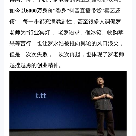
如今
以
6000万
身价“委身”抖音直播带货“卖艺还
债”，每一步都充满戏剧性，甚至很多人调侃罗
老师为“行业冥灯”。
老罗语录、
砸冰箱
、
收购
苹
果
等
言行
，
也让
罗永浩
被推向
舆论的
风口浪尖
，
但是
一次次
失败
，
一次次
再起
，
也体现了
罗老师
越挫越勇
的
创业
精神。