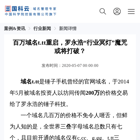
案例&资讯
行业新闻
新闻详情
百万域名t.tt重启，罗永浩“行业冥灯”魔咒
或将打破？
发布时间：2020-05-07 00:00:00
域名t.tt
是锤子手机曾经的官网域名，于2014
年5月被域名投资人以坊间传闻
200万
的价格交易
给了罗永浩的锤子科技。
一
个域名几百万的价格不免令人咂舌，但鲜
为人知的是，全世界三叠字母域名总数只有七
个，且目前开通的域名仅有c.cc、g.gg、t.tt三