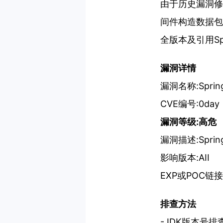
由于历史漏洞修
间件构造数据包修
全版本及引用Spr
漏洞详情
漏洞名称:Spr
CVE编号:0da
漏洞等级:高危
漏洞描述:Spr
影响版本:AII
EXP或POC链接
排查方法
-JDK版本号