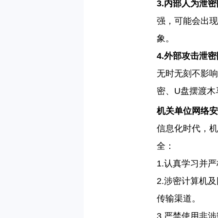
3.
内部人为泄密
强，可能会出现
象。
4.
外部攻击泄密
无时无刻不影响
密、
U
盘摆渡木
机关单位网络安
信息化时代，机
全：
1.
认真学习并严
2.
涉密计算机及
传输渠道。
3.
严禁使用非涉