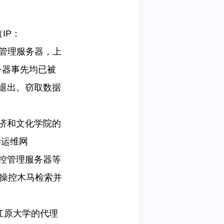
（
IP
：
”管理服务器，上
务器事先均已被
退出。窃取数据
济和文化学院的
学运维网
控管理服务器等
操控木马检索并
江原大学的代理