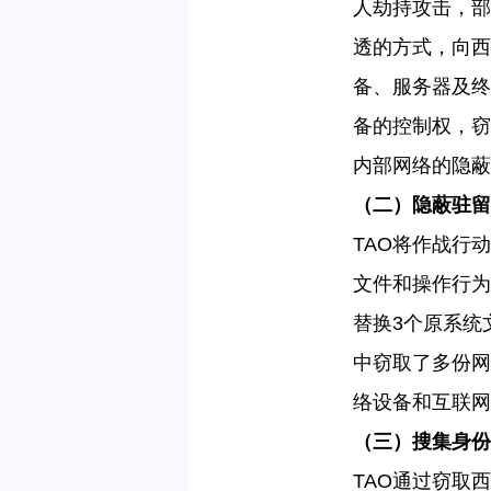
人劫持攻击，部
透的方式，向西
备、服务器及终
备的控制权，窃
内部网络的隐蔽
（二）隐蔽驻留
TAO
将作战行动
文件和操作行为
替换
3
个原系统
中窃取了多份网
络设备和互联网
（三）搜集身份
TAO
通过窃取西