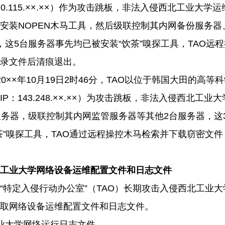
0.115.
××
.
××）作为攻击跳板，非法入侵西北工业大学运
安装
NOPEN
木马工具，然后级联控制其内网备份服务器
，这
5
台服务器事先均已被安装“饮茶”嗅探工具，
TAO
远程
录文件后清痕退出。
20
××年
10
月
19
日
2
时
46
分，
TAO
以位于韩国大田的高等科
IP
：
143.248.
××
.
××）为攻击跳板，非法入侵西北工业大
服务器，级联控制其内网监管服务器等其他
2
台服务器，这
茶”嗅探工具，
TAO
通过远程操控木马检索并下载窃密文件
工业大学网络设备运维配置文件和日志文件
“特定入侵行动办公室”（
TAO
）长期攻击入侵西北工业大
取网络设备运维配置文件和日志文件。
业大学网络运行日志文件