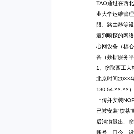
TAO
通过在西北
业大学运维管理
限、路由器等设
遭到嗅探的网络
心网设备（核心
备（数据服务平
1
、窃取西工大
北京时间
20
××
130.54.
××
.
××
上传并安装
NO
已被安装“饮茶
后清痕退出。窃
账号、口令、设