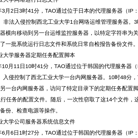
年
3
月
2
日
3
时
41
分，
TAO
通过位于日本的代理服务器（
IP
×）非法入侵控制西北工业大学
1
台网络运维管理服务器。
3
器横向移动到另一台运维监控服务器，以特定字符串为
了一批系统运行日志文件和系统日常自检报告备份文件
业大学服务器定期任务配置脚本
年
10
月
11
日
10
时
41
分，
TAO
通过位于韩国的代理服务器（
×）入侵控制了西北工业大学一台内网服务器。
10
时
48
分，
另一台内网服务器，访问了特定目录下的定期任务配置
执行任务的配置文件。随后，一次性窃取了这
14
个文件，
备份、检查电源等操作。
业大学公司服务器系统信息文件
年
6
月
6
日
1
时
27
分，
TAO
通过位于韩国的代理服务器（
IP