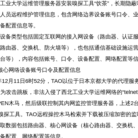
工业大学运维管理服务器安装嗅探工具“饮茶”，长期隐
人员远程维护管理信息，包含网络边界设备账号口令、
备配置信息等。
设备类型包括固定互联网的接入网设备（路由器、认证
路由器、交换机、防火墙等），也包括通信基础设施运
台等），内容包括账号、口令、设备配置、网络配置等
核心网络设备账号口令及配置信息
年
12
月
11
日
6
时
52
分，
TAO
以位于日本京都大学的代理服
）为攻击跳板，非法入侵了西北工业大学运维网络的“
telnet
PEN
木马，然后级联控制其内网监控管理服务器，上述
2
”嗅探工具。
TAO
远程操控木马检索并下载被压缩加密的监
取数据包括路由器、核心网设备（核心路由器、交换机
备配置、网络配置等信息。