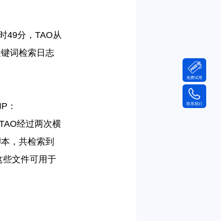
：
时
49
分，
TAO
从
关键词检索日志
。
免费试用
IP
：
联系我们
TAO
经过两次横
脚本，共检索到
这些文件可用于
：