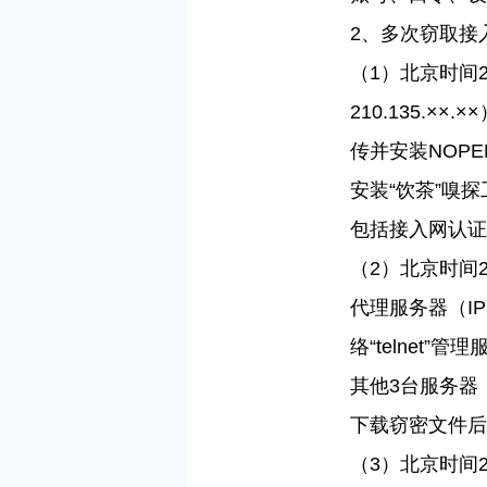
2
、多次窃取接
（
1
）北京时间
210.135.
××
.
×
传并安装
NOPE
安装“饮茶”嗅
包括接入网认证
（
2
）北京时间
代理服务器（
IP
络“
telnet
”管理
其他
3
台服务器
下载窃密文件后
（
3
）北京时间