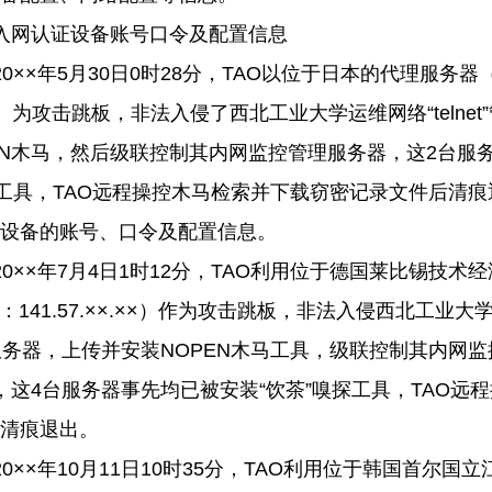
入网认证设备账号口令及配置信息
20
××年
5
月
30
日
0
时
28
分，
TAO
以位于日本的代理服务器
×）为攻击跳板，非法入侵了西北工业大学运维网络“
telnet
N
木马，然后级联控制其内网监控管理服务器，这
2
台服
探工具，
TAO
远程操控木马检索并下载窃密记录文件后清痕
设备的账号、口令及配置信息。
20
××年
7
月
4
日
1
时
12
分，
TAO
利用位于德国莱比锡技术经
：
141.57.
××
.
××）作为攻击跳板，非法入侵西北工业大
服务器，上传并安装
NOPEN
木马工具，级联控制其内网监
，这
4
台服务器事先均已被安装“饮茶”嗅探工具，
TAO
远程
清痕退出。
20
××年
10
月
11
日
10
时
35
分，
TAO
利用位于韩国首尔国立