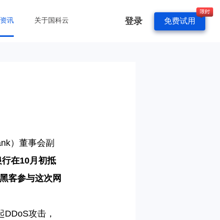
登录
&资讯
关于国科云
免费试用
ank）董事会副
银行在
10月初抵
名黑客参与这次网
起DDoS攻击，