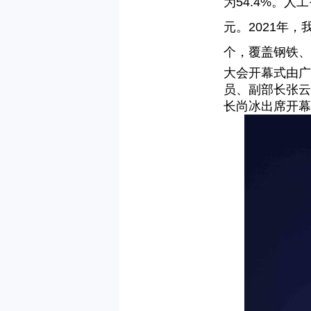
为
54.4%
。人工
元。
2021
年，
个，覆盖钢铁、
大会开幕式由广
员、副部长张云
长尚冰出席开幕