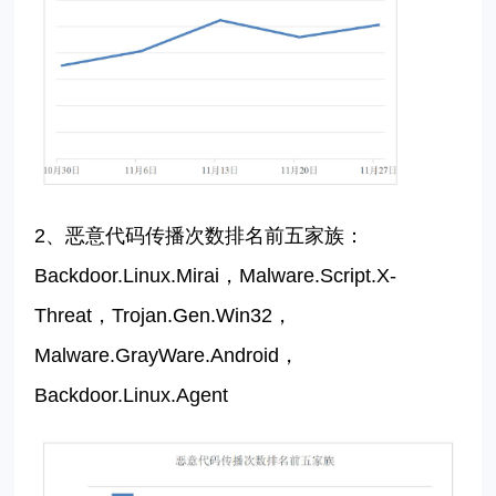
2、
恶意代码传播次数排名前五家族：
Backdoor.Linux.Mira
i
，
Malware.Script.X-
Threat，Trojan.
Gen.
Win32，
Malware.
GrayWare.Android
，
Backdoor.Linux.
Agent