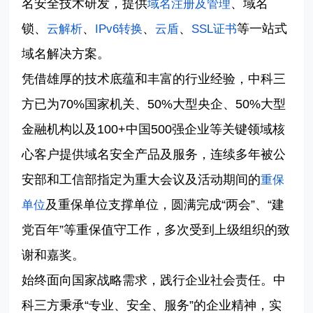
名安全技术研发，提供
、域名
域名注册及管理
锁、
、
、
、
等一站式
云解析
IPv6
转换
云盾
SSL
证书
域名解决方案。
凭借雄厚的技术底蕴和丰富的行业经验，中科三
方已为
70%
国家机关、
50%
大型央企、
50%
大型
金融机构以及
100+
中国
500
强企业等关键领域核
心客户提供域名安全产品及服务，连续多年被公
安部和工信部指定为重大会议及活动期间的
重保
及重保单位支撑单位，圆满完成“两会”、“建
单位
党百年”等重保值守工作，多次受到上级组织的致
谢和嘉奖。
始终面向国家战略需求，践行企业社会责任。中
科三方秉承
“专业、安全、服务”的企业精神，实