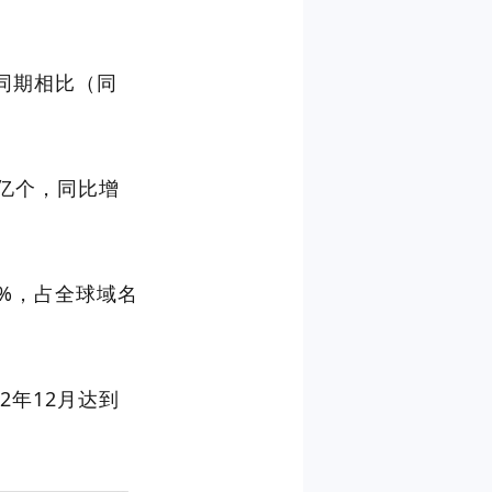
年同期相比（同
5亿个，同比增
8%，占全球域名
2年12月达到