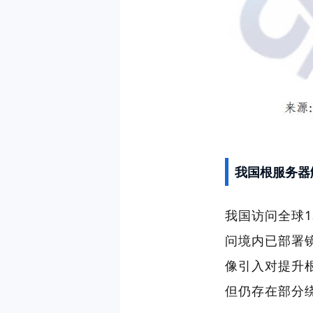
我国根服务器
我国访问全球13
问境内已部署镜像
像引入对提升
但仍存在部分