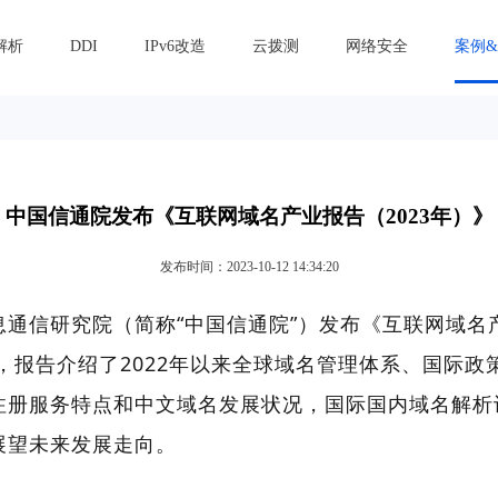
解析
DDI
IPv6改造
云拨测
网络安全
案例
中国信通院发布《互联网域名产业报告（2023年）》
发布时间：2023-10-12 14:34:20
息通信研究院（简称“中国信通院”）发布《互联网域名
》，报告介绍了2022年以来全球域名管理体系、国际
注册服务特点和中文域名发展状况，国际国内域名解析
展望未来发展走向。