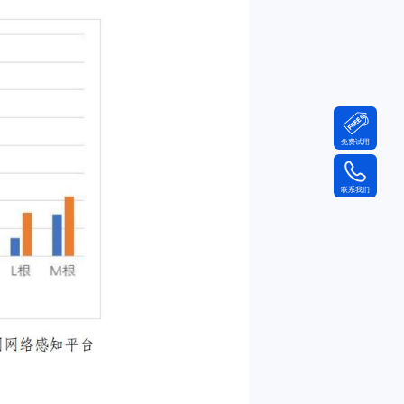
免费试用
联系我们