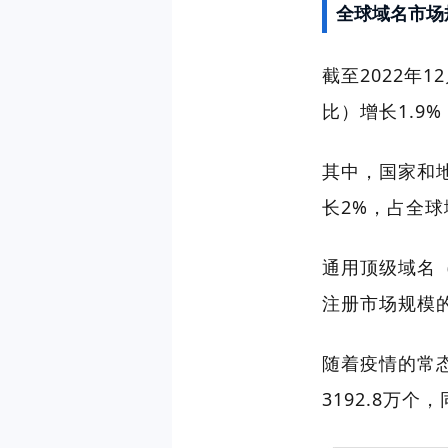
全球域名市场
截至2022年1
比）增长1.9%
其中，国家和地
长2%，占全球
通用顶级域名（
注册市场规模的
随着疫情的常态
3192.8万个