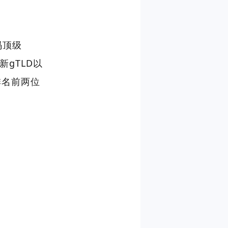
码顶级
个新gTLD以
排名前两位