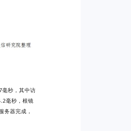
.7毫秒，其中访
4.2毫秒，根镜
服务器完成，