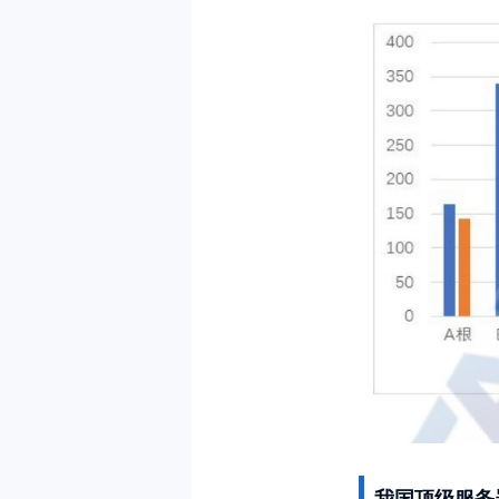
我国顶级服务