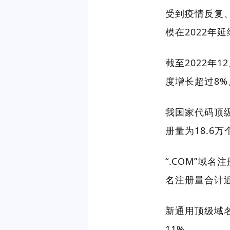
受到疫情反复
模在2022年
截至2022年
度增长超过8%
我国家代码顶
册量为18.6
“.COM”域名
名注册量合计近
新通用顶级域名
11%。