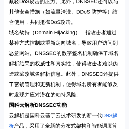
减轻
DoS
攻击的压力。此外，
DNSSEC
还可以与
其他安全措施（如流量清洗、
DDoS
防护等）结
合使用，共同抵御
DoS
攻击。
域名劫持（
Domain Hijacking
）：指攻击者通过
某种方式控制或重新定向域名，导致用户访问到
恶意网站。
DNSSEC
的数字签名机制确保了域名
解析结果的权威性和真实性，使得攻击者难以伪
造或篡改域名解析信息。此外，
DNSSEC
还提供
了密钥管理和更新机制，使得域名所有者能够及
时发现并应对潜在的劫持风险。
国科云解析
DNSSEC
功能
云解析是国科云基于云技术研发的新一代
DNS
解
产品，采用了全新的分布式架构和智能调度算
析