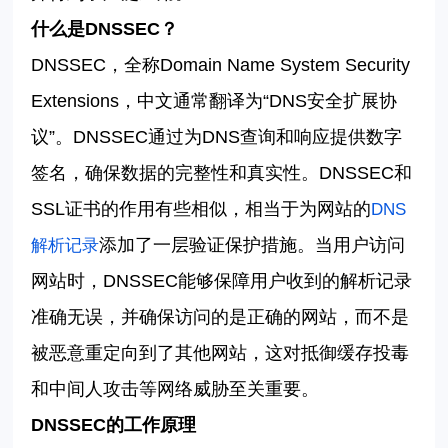
什么是
DNSSEC
？
DNSSEC
，全称
Domain Name System Security
Extensions
，中文通常翻译为
“DNS
安全扩展协
议
”
。
DNSSEC
通过为
DNS
查询和响应提供数字
签名，确保数据的完整性和真实性。
DNSSEC
和
SSL
证书的作用有些相似，相当于为网站的
DNS
添加了一层验证保护措施。当用户访问
解析记录
网站时，
DNSSEC
能够保障用户收到的解析记录
准确无误，并确保访问的是正确的网站，而不是
被恶意重定向到了其他网站，这对抵御缓存投毒
和中间人攻击等网络威胁至关重要。
DNSSEC
的工作原理