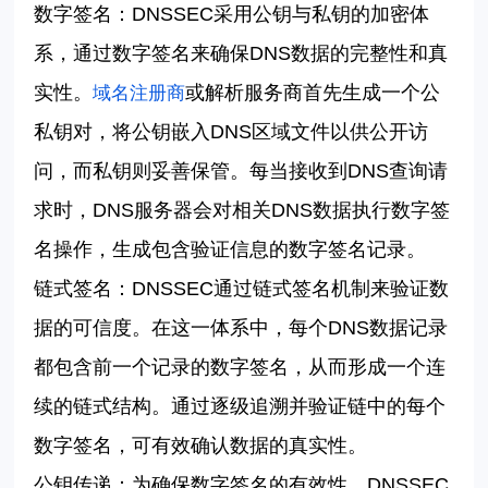
数字签名：
DNSSEC
采用公钥与私钥的加密体
系，通过数字签名来确保
DNS
数据的完整性和真
实性。
或解析服务商首先生成一个公
域名注册商
私钥对，将公钥嵌入
DNS
区域文件以供公开访
问，而私钥则妥善保管。每当接收到
DNS
查询请
求时，
DNS
服务器会对相关
DNS
数据执行数字签
名操作，生成包含验证信息的数字签名记录。
链式签名：
DNSSEC
通过链式签名机制来验证数
据的可信度。在这一体系中，每个
DNS
数据记录
都包含前一个记录的数字签名，从而形成一个连
续的链式结构。通过逐级追溯并验证链中的每个
数字签名，可有效确认数据的真实性。
公钥传递：为确保数字签名的有效性，
DNSSEC