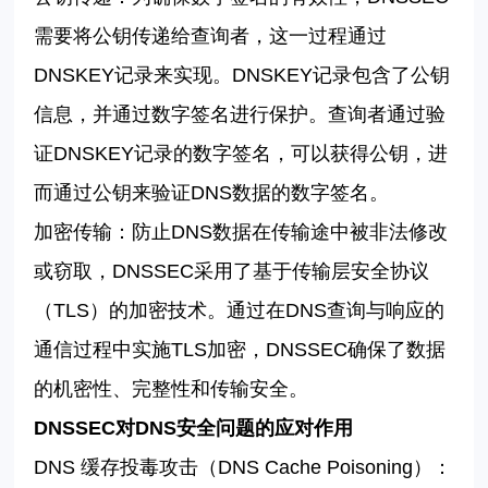
需要将公钥传递给查询者，这一过程通过
DNSKEY
记录来实现。
DNSKEY
记录包含了公钥
信息，并通过数字签名进行保护。查询者通过验
证
DNSKEY
记录的数字签名，可以获得公钥，进
而通过公钥来验证
DNS
数据的数字签名。
加密传输：防止
DNS
数据在传输途中被非法修改
或窃取，
DNSSEC
采用了基于传输层安全协议
（
TLS
）的加密技术。通过在
DNS
查询与响应的
通信过程中实施
TLS
加密，
DNSSEC
确保了数据
的机密性、完整性和传输安全。
DNSSEC
对
DNS
安全问题的应对作用
DNS
缓存投毒攻击（
DNS Cache Poisoning
）：