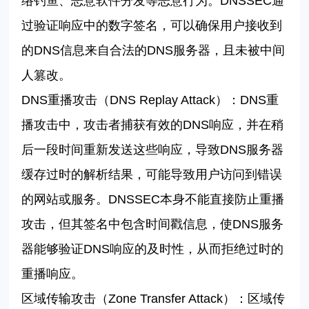
络钓鱼、恶意软件分发等恶意行为。
DNSSEC
通
过验证响应中的数字签名，可以确保用户接收到
的
DNS
信息来自合法的
DNS
服务器，且未被中间
人篡改。
DNS
重播攻击（
DNS Replay Attack
）：
DNS
重
播攻击中，攻击者捕获有效的
DNS
响应，并在稍
后一段时间重新发送这些响应，导致
DNS
服务器
缓存过时的解析结果，可能导致用户访问到错误
的网站或服务。
DNSSEC
本身不能直接防止重播
攻击，但其签名中包含时间戳信息，使
DNS
服务
器能够验证
DNS
响应的及时性，从而拒绝过时的
重播响应。
区域传输攻击（
Zone Transfer Attack
）：区域传