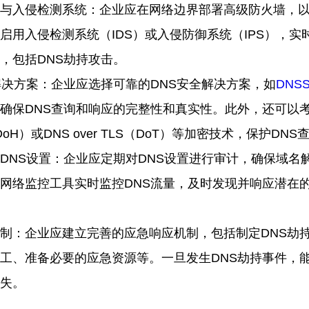
与入侵检测系统：企业应在网络边界部署高级防火墙，
启用入侵检测系统（
IDS
）或入侵防御系统（
IPS
），实
，包括
DNS
劫持攻击。
解决方案：企业应选择可靠的
DNS
安全解决方案，如
DNS
确保
DNS
查询和响应的完整性和真实性。此外，还可以
DoH
）或
DNS over TLS
（
DoT
）等加密技术，保护
DNS
DNS
设置：企业应定期对
DNS
设置进行审计，确保域名
网络监控工具实时监控
DNS
流量，及时发现并响应潜在
制：企业应建立完善的应急响应机制，包括制定
DNS
劫
工、准备必要的应急资源等。一旦发生
DNS
劫持事件，
失。