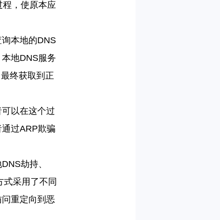
过程，使原本应
查询本地的
DNS
。本地
DNS
服务
，最终获取到正
者可以在这个过
者通过
ARP
欺骗
地
DNS
劫持、
方式采用了不同
访问重定向到恶