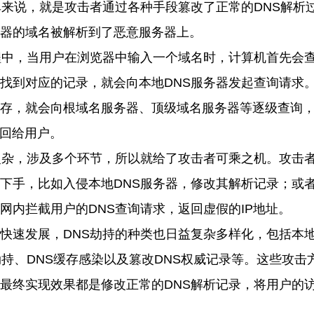
单来说，就是攻击者通过各种手段篡改了正常的
DNS
解析
器的域名被解析到了恶意服务器上。
程中，
当用户在浏览器中输入一个域名时，计算机首先会
找到对应的记录，就会向本地
DNS
服务器发起查询请求
存，就会向根域名服务器、顶级域名服务器等逐级查询
回给用户。
复杂，涉及多个环节，所以就给了攻击者可乘之机。
攻击
下手，比如入侵本地
DNS
服务器，修改其解析记录；或
网内拦截用户的
DNS
查询请求，返回虚假的
IP
地址。
快速发展，
DNS
劫持的种类也日益复杂多样化，
包括本
劫持、
DNS
缓存感染以及篡改
DNS
权威记录等。
这些攻击
最终实现效果都是修改正常的
DNS
解析记录，将用户的