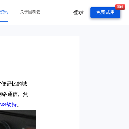
登录
&资讯
关于国科云
免费试用
方便记忆的域
网络通信。然
NS
劫持
。