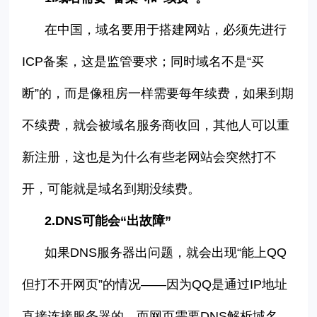
在中国，域名要用于搭建网站，必须先进行
ICP
备案，这是监管要求；同时域名不是
“
买
断
”
的，而是像租房一样需要每年续费，如果到期
不续费，就会被域名服务商收回，其他人可以重
新注册，这也是为什么有些老网站会突然打不
开，可能就是域名到期没续费。
2.
DNS
可能会
“
出故障
”
如果
DNS
服务器出问题，就会出现
“
能上
QQ
但打不开网页
”
的情况
——
因为
QQ
是通过
IP
地址
直接连接服务器的，而网页需要
DNS
解析域名，