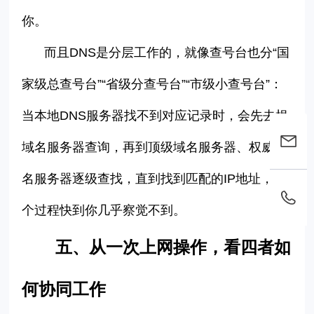
你。
而且
DNS
是分层工作的，就像查号台也分
“
国
家级总查号台
”“
省级分查号台
”“
市级小查号台
”
：
当本地
DNS
服务器找不到对应记录时，会先去根
域名服务器查询，再到顶级域名服务器、权威域
名服务器逐级查找，直到找到匹配的
IP
地址，整
个过程快到你几乎察觉不到。
五、从
一次上网操作，看四者如
何协同工作