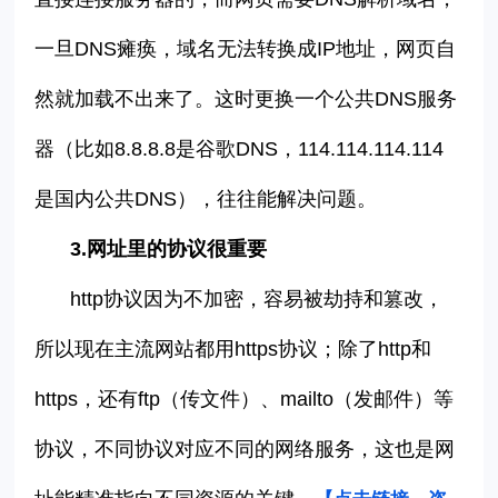
一旦
DNS
瘫痪，域名无法转换成
IP
地址，网页自
然就加载不出来了。这时更换一个公共
DNS
服务
器（比如
8.8.8.8
是谷歌
DNS
，
114.114.114.114
是国内公共
DNS
），往往能解决问题。
3.
网址里的协议很重要
http
协议因为不加密，容易被劫持和篡改，
所以现在主流网站都用
https
协议；除了
http
和
https
，还有
ftp
（传文件）、
mailto
（发邮件）等
协议，不同协议对应不同的网络服务，这也是网