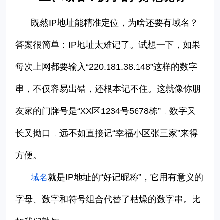
既然
IP
地址能精准定位，为啥还要有域名？
答案很简单：
IP
地址太难记了。试想一下，如果
每次上网都要输入
“
220.181.38.148
”
这样的数字
串，不仅容易出错，还根本记不住。这就像你朋
友家的门牌号是
“XX
区
1234
号
5678
栋
”
，数字又
长又拗口，远不如直接记
“
幸福小区张三家
”
来得
方便。
就是
IP
地址的
“
好记昵称
”
，它用有意义的
域名
字母、数字和符号组合代替了枯燥的数字串。比