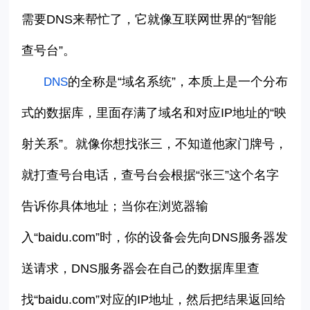
需要
DNS
来帮忙了，它就像互联网世界的
“
智能
查号台
”
。
的全称是
“
域名系统
”
，本质上是一个分布
DNS
式的数据库，里面存满了域名和对应
IP
地址的
“
映
射关系
”
。就像你想找张三，不知道他家门牌号，
就打查号台电话，查号台会根据
“
张三
”
这个名字
告诉你具体地址；当你在浏览器输
入
“
baidu.com
”
时，你的设备会先向
DNS
服务器发
送请求，
DNS
服务器会在自己的数据库里查
找
“
baidu.com
”
对应的
IP
地址，然后把结果返回给