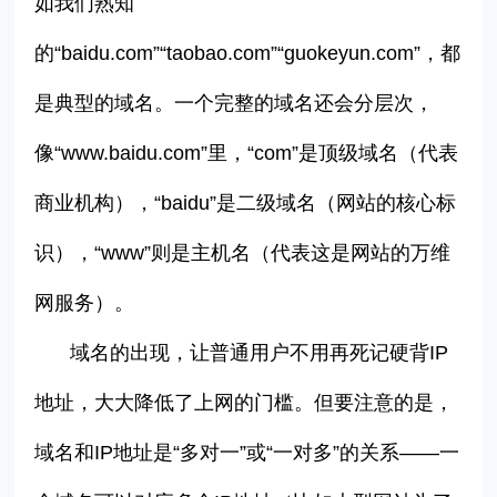
如我们熟知
的
“
baidu.com
”“
taobao.com
”
“
guokeyun.com
”
，都
是典型的域名。一个完整的域名还会分层次，
像
“
www.baidu.com
”
里，
“com”
是顶级域名（代表
商业机构），
“baidu”
是二级域名（网站的核心标
识），
“www”
则是主机名（代表这是网站的万维
网服务）。
域名的出现，让普通用户不用再死记硬背
IP
地址，大大降低了上网的门槛。但要注意的是，
域名和
IP
地址是
“
多对一
”
或
“
一对多
”
的关系
——
一