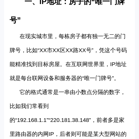
一、
IP地址：房子的“唯一门牌
号”
在现实城市里，每栋房子都有独一无二的门
牌号，比如
“XX
市
XX
区
XX
路
XX
号
”
，凭这个号码
能精准找到目标房屋。在互联网世界里，
IP
地址
就是每台联网设备和服务器的
“
唯一门牌号
”
。
它的格式通常是一串由小数点分隔的数字，
比如我们常看到
的
“
192.168.1.1
”“
220.181.38.148
”
，前者多是家
里路由器的内网
IP
，后者则可能是某大型网站的