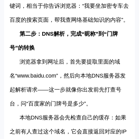
键词，相当于你告诉浏览器：
“
我要坐加密专车去
百度的搜索页面，帮我查网络基础知识的内容
”
。
第二步：
DNS
解析，完成
“
昵称
”
到
“
门牌
号
”
的转换
浏览器拿到网址后，首先要提取里面的域
名
“
www.baidu.com
”
，然后向本地
DNS
服务器发
起解析请求
——
这一步就像你出发前先打查号
台，问
“
百度家的门牌号是多少
”
。
本地
DNS
服务器会先检查自己的缓存：如果
之前有人查过这个域名，它会直接返回对应的
IP