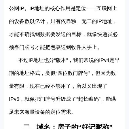
公网
IP
。
IP
地址的核心作用是定位
——
互联网上
的设备数以亿计，只有依靠独一无二的
IP
地址，
才能准确找到数据要发送的目标，就像快递员必
须靠门牌号才能把包裹送到收件人手上。
不过
IP
地址也分
“
版本
”
，我们常说的
IPv4
是早
期的地址格式，类似
“
四位数门牌号
”
，但因为数
量有限，现在已经不够用了，所以又出现了
IPv6
，就像把门牌号升级成了
“
超长编码
”
，能满
足未来海量设备的定位需求。
二、
域名：房子的
“好记昵称”