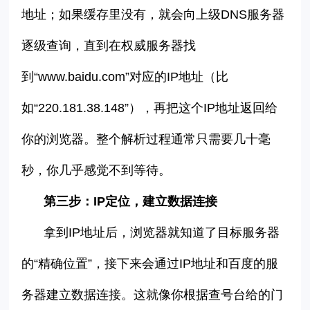
地址；如果缓存里没有，就会向上级
DNS
服务器
逐级查询，直到在权威服务器找
到
“
www.baidu.com
”
对应的
IP
地址（比
如
“
220.181.38.148
”
），再把这个
IP
地址返回给
你的浏览器。整个解析过程通常只需要几十毫
秒，你几乎感觉不到等待。
第三步：
IP
定位，建立数据连接
拿到
IP
地址后，浏览器就知道了目标服务器
的
“
精确位置
”
，接下来会通过
IP
地址和百度的服
务器建立数据连接。这就像你根据查号台给的门