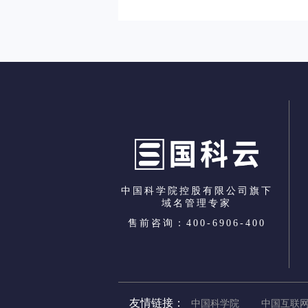
中国科学院控股有限公司旗下
域名管理专家
售前咨询：400-6906-400
友情链接：
中国科学院
中国互联