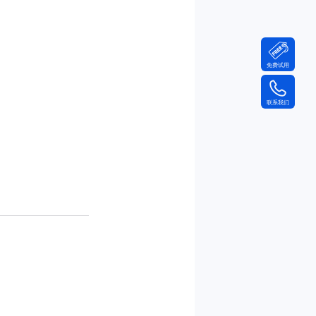
免费试用
联系我们