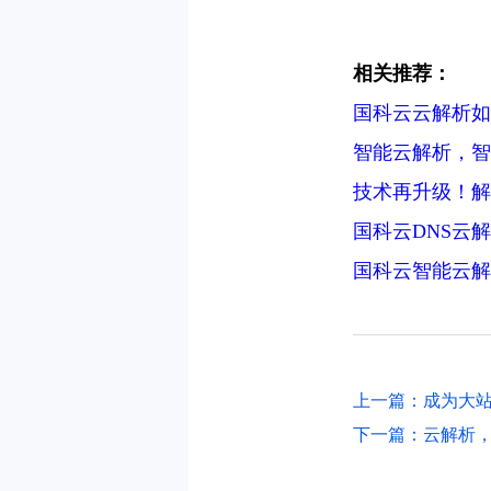
相关推荐：
国科云云解析如
智能云解析，智
技术再升级！解
国科云DNS云
国科云智能云解
上一篇：成为大站
下一篇：云解析