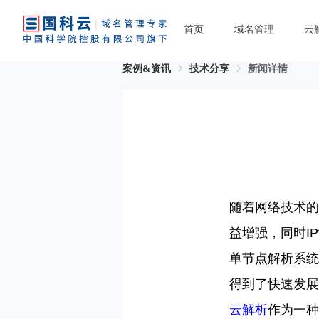
首页
域名管理
云
案例&资讯
技术分享
新闻详情
随着网络技术的
益增强，同时
I
单节点解析系统
得到了快速发展
云解析
作为一种