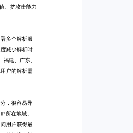
L值、抗攻击能力
部署多个解析服
限度减少解析时
、福建、广东、
地用户的解析需
划分，很容易导
IP所在地域、
访问用户获得最