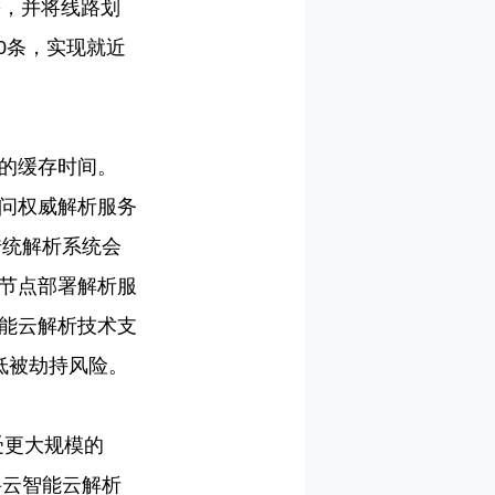
份，并将线路划
0条，实现就近
上的缓存时间。
询问权威解析服务
传统解析系统会
多节点部署解析服
能云解析技术
支
低被劫持风险。
受更大规模的
科云智能云解析