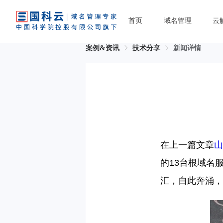
首页
域名管理
云
案例&资讯
技术分享
新闻详情
在上一篇文章
山
的
13台根域名
汇，自此奔涌，