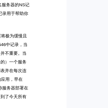
名服务器的NS记
记录用于帮助你
展
将
极为缓慢且
546中记录，当
器并不重要。当
近的）一个服务
列表
并在
每次连
的应用，早在
名称服务器部署在
，到了今天所有