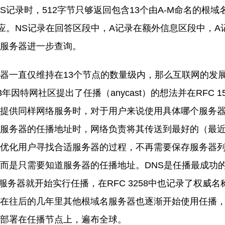
NS记录时，512字节只够返回包含13个由A-M命名的根域
应。NS记录在回答区段中，A记录在额外信息区段中，A
服务器进一步查询
。
器一直仅维持在
13个节点的数量级内，那么互联网
的
发
93年因特网社区提出了任播（any
cast
）的想法并在
RFC
1
提供同样网络服务时，对于用户来说使用具体哪个服务
服务器的任播地址时，网络负责将其传送到最好的（最
优化用户寻找合适服务器的过程，不再需要保存服务器
而是只需要知道服务器的任播地址。
DNS是任播最成功
名服务器就开始实行任播，在RFC 3258中也记录了权威
在往后的几年里其他根域名服务器也逐渐开始使用任播
部署在任播
节点
上
，
遍布全球。