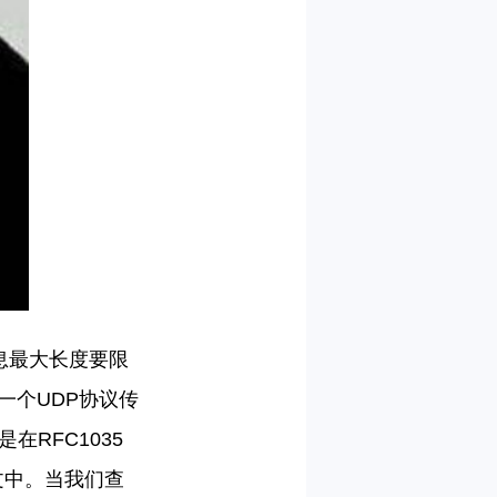
息最大长度要限
一个
UDP协议传
是在RFC1035
文中。
当我们查