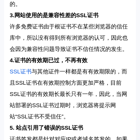
的。
3.
网站使用的是兼容性差的
SSL
证书
许多免费证书由于根证书不在某些浏览器的信任
库中，所以没有得到所有浏览器的认可
，因此也
会因为兼容性问题导致证书不信任情况的发生。
4.
证书的有效期已过，不再有效
SSL
证书
与其他证件一样都是有有效期限的，
而
且
SSL
证书在有效期控制方面更加严格，目前
SSL
证书的有效期长
最长只有一年
，因此，当网
站部署的
SSL
证书过期时，浏览器将提示网
站
“SSL
证书不受信任
”
。
5.
站点引用了错误的
SSL
证书
证书签发都是针对对应
IP
或者域名签发的，如果