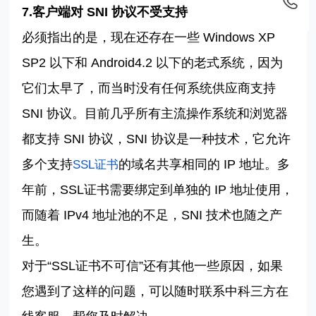
7.
客户端对
SNI
协议不受支持
必须指出的是，现在还存在一些
Windows XP
SP2
以下和
Android4.2
以下的老式系统，因为
它们太早了，而当时没有任何系统供应商支持
SNI
协议。目前几乎所有主流操作系统和浏览器
都支持
SNI
协议，
SNI
协议是一种技术，它允许
多个支持
的域名共享相同的
IP
地址。多
SSL
证书
年前，
SSL
证书需要绑定到单独的
IP
地址使用，
而随着
IPv4
地址池的不足，
SNI
技术也随之产
生。
对于
“SSL
证书不可信
”
还有其他一些原因，如果
您遇到了这样的问题，
可以
随时联系
中科三方
在