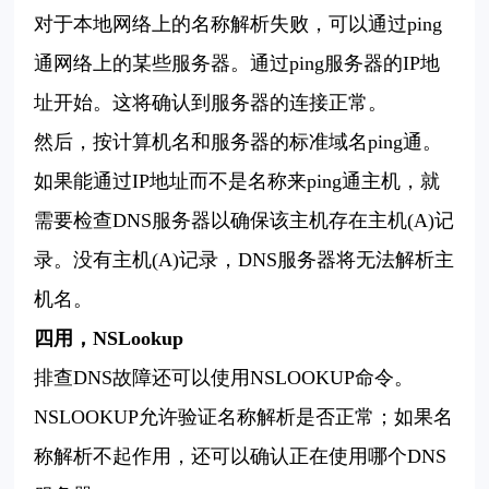
对于本地网络上的名称解析失败，可以通过
ping
通网络上的某些服务器。通过
ping
服务器的
IP
地
址开始。这将确认到服务器的连接正常。
然后，按计算机名和服务器的标准域名
ping
通。
如果能通过
IP
地址而不是名称来
ping
通主机，就
需要检查
DNS
服务器以确保该主机存在主机
(A)
记
录。没有主机
(A)
记录，
DNS
服务器将无法解析主
机名。
四用，
NSLookup
排查
DNS
故障还可以使用
NSLOOKUP
命令。
NSLOOKUP
允许验证名称解析是否正常
；
如果名
称解析不起作用，还可以确认正在使用哪个
DNS