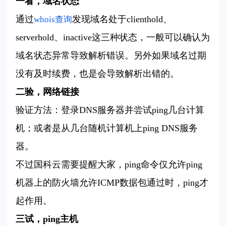
一看，域名状态
通过
发现域名处于
clienthold
、
whois
查询
serverhold
、
inactive
这
三种状态，一般可以确认为
域名状态异常导致解析
错误
。
另外如果域名过期
没有及时续费，也是会导致解析出错的。
二验，网络链接
验证方法：登录
DNS
服务器并尝试
ping
几台计算
机
；
或者是从几台随机计算机上
ping DNS
服务
器。
不过
国科云
需要提醒大家，
ping
命令仅允许
ping
机器上的防火墙允许
ICMP
数据包通过时，
ping
才
起作用。
三试，
ping
主机