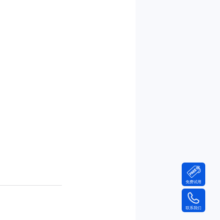
免费试用
联系我们