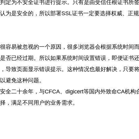
判定为不安全证书进行提示。
只有是由受信任根证书所
认为是安全的
，
所以部署
SSL
证书一定要选择权威、正规
很容易被忽视的一个原因，很多浏览器会根据系统时间
是否已经过期。所以如果系统时间设置错误，即便证书
，导致页面显示错误提示。这种情况也最好解决，只要
以避免这种问题。
安全二十余年，与
CFCA
、
digicert
等国内外致命
CA
机构
择，满足不同用户的业务需求。