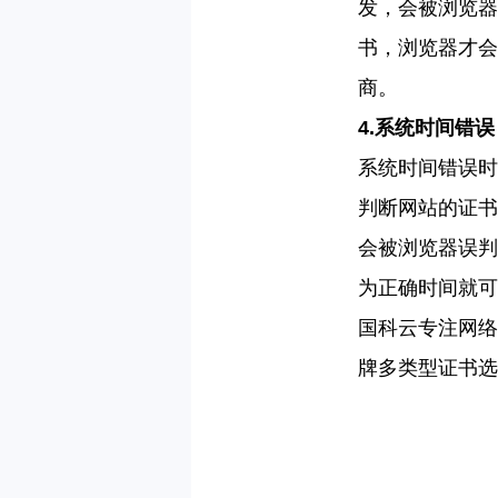
发，会被浏览器
书，浏览器才会
商。
4
.
系统时间错误
系统时间错误时
判断网站的证书
会被浏览器误判
为正确时间就可
国科云专注网络
牌多类型证书选