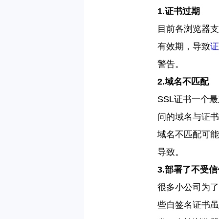
1.
证书过期
目前各浏览器支
有效期，导致
证
警告。
2
.
域名不匹配
SSL
证书一个最
问的域名与证书
域名不匹配可能
导致。
3.
部署了不受信
很多小公司为了
些自签名证书虽