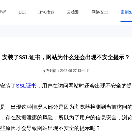
解析
DDI
IPv6改造
云拨测
网络安全
案例
安装了SSL证书，网站为什么还会出现不安全提示？
发布时间：2022-06-27 13:44:11
安装了
SSL
证书
，用户在访问网站时还会出现不安全的提
是，出现这种情况大部分是因为浏览器检测到当前访问
，存在数据泄露的风险，所以为了用户的信息安全，浏
些原因才会导致
网站出现不安全的提示呢？