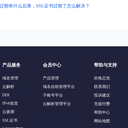
书过期有什么后果，SSL证书过期了怎么解决？
产品服务
会员中心
帮助与支持
域名管理
产品管理
价格总览
云解析
域名自助管理平台
联系我们
DDI
子账号平台
投诉建议
IPv6改造
云解析管理平台
充值付费
云拨测
帮助中心
SSL证书
网站地图