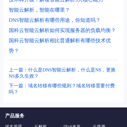
智能云解析，智能在哪里？
DNS智能云解析有哪些用途，你知道吗？
国科云
智能云解析如何实现服务器的负载均衡？
国科云
智能云解析相比普通解析有哪些技术优
势？
上一篇：什么是DNS智能云解析，什么是NS，更换
NS多久生效？
下一篇：域名转移有哪些规则？域名转移需要付费
吗？
产品服务
域名管理
云解析
IPv6改造
云拨测