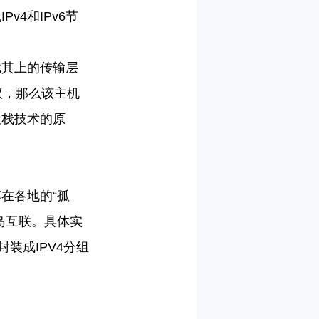
现
IPv4
和
IPv6
节
载其上的传输层
议，那么该主机
双栈技术的原
落在各地的
“
孤
岛互联。
具体实
封装成
IPV4
分组