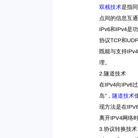
双栈技术
是指同
点间的信息互通
IPv6
和
IPv4
是功
协议
TCP
和
UD
既能与支持
IPv4
理。
2.
隧道技术
在
IPv4
向
IPv6
过
岛
”
，
隧道技术
现方法是
在
IPV
离开
IPV4
网络
3.
协议转换技术