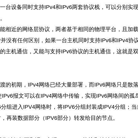
一台设备同时支持
IPv4
和
IPv6
两套协议栈，可以分别实
。
能相近的网络层协议，两者基于相同的物理平台，且加
P
并没有任何区别，如果一台主机同时支持
IPv6
和
IPv4
协
的主机通信，又能与支持
IPv6
协议的主机通信，这就是
渡的初期，
IPv4
网络已经大量部署，而
IPv6
网络只是散
使
IPv6
报文可以在
IPv4
网络中传输，实现
IPv6
网络间的孤
6
分组进入
IPV4
网络时，将
IPV6
分组封装成
IPV4
分组；当
时，再装数据部分（
IPV6
部分）转发给目的节点。