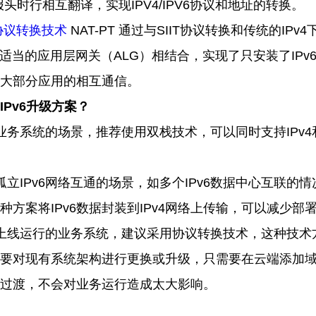
报头时行相互翻译，实现
IPV4/IPV6
协议和地址的转换。
协议转换技术
NAT-PT
通过与
SIIT
协议转换和传统的
IPv4
适当的应用层网关（
ALG
）相结合，实现了只安装了
IPv
大部分应用的相互通信。
IPv6
升级方案？
业务系统的场景，推荐使用双栈技术，可以同时支持
IPv4
孤立
IPv6
网络互通的场景，如多个
IPv6
数据中心互联的情
种方案将
IPv6
数据封装到
IPv4
网络上传输，可以减少部
上线运行的业务系统，建议采用协议转换技术，这种技术
要对现有系统架构进行更换或升级，只需要在云端添加
过渡，不会对业务运行造成太大影响。