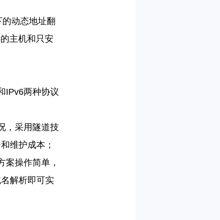
下的动态地址翻
6
的主机和只安
和
IPv6
两种协议
况，采用隧道技
署和维护成本；
方案操作简单，
域名解析即可实