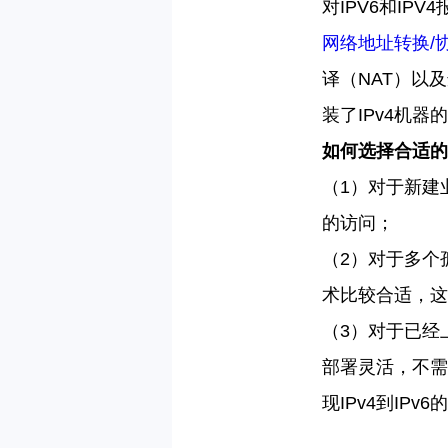
对
IPV6
和
IPV4
网络地址转换
/
译（
NAT
）以及
装了
IPv4
机器的
如何选择合适的
（
1
）对于新建
的访问；
（
2
）对于多个
术比较合适，这
（
3
）对于已经
部署灵活，不需
现
IPv4
到
IPv6
的