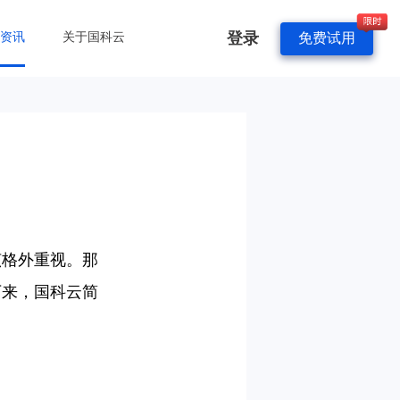
登录
&资讯
关于国科云
免费试用
该格外重视。那
下来，
国科云
简