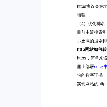
https
协议会在
增强。
（
4
）优化排名
目前主流搜索引
示更高的搜索排
http
网站如何转
https
，简单来
器上部署
ssl
证
份的数字证书，
实现网站的
http