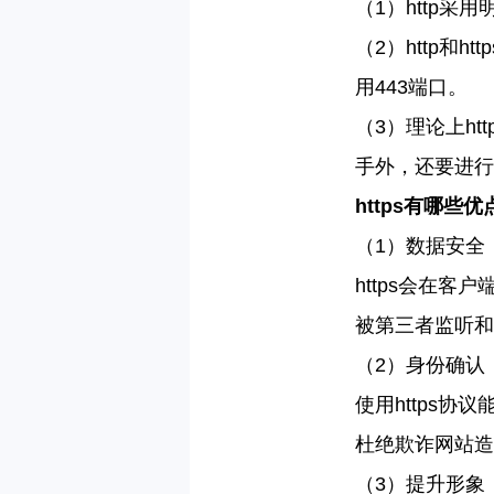
（
1
）
http
采用
（
2
）
http
和
http
用
443
端口。
（
3
）理论上
htt
手外，还要进行
https
有哪些优
（
1
）数据安全
https
会在客户
被第三者监听和
（
2
）身份确认
使用
https
协议
杜绝欺诈网站造
（
3
）提升形象