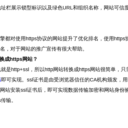
地址栏展示锁型标识以及绿色
URL
和组织名称，网站可信
擎都对使用
https
协议的网站提升了优化排名，使用
https
名，对于网站的推广宣传有很大帮助。
换成
https
网站？
说就是
http+ssl
，所以
http
网站转换成
https
网站很简单，只
书
即可实现。
ssl
证书是由受浏览器信任的
CA
机构颁发，用
网站安装
ssl
证书后，即可实现数据传输加密和网站身份
s
传输。