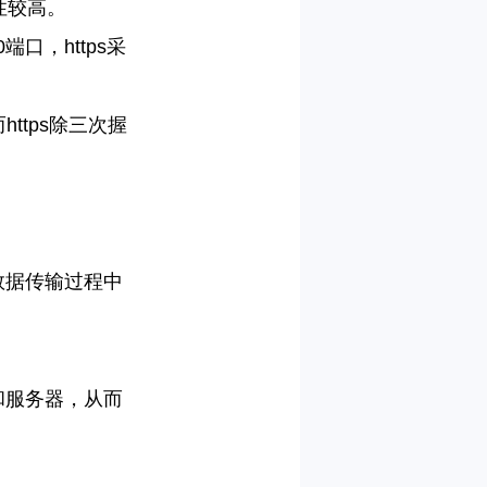
性较高。
0
端口，
https
采
而
https
除三次握
数据传输过程中
和服务器，从而