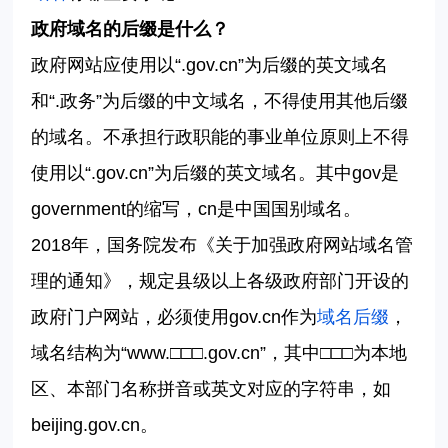
政府域名的后缀是什么？
政府网站应使用以
“
.gov.cn
”为后缀的英文域名
和“
.
政务”为后缀的中文域名，不得使用其他后缀
的域名。不承担行政职能的事业单位原则上不得
使用以“
.gov.cn
”为后缀的英文域名。其中
gov
是
government
的缩写，
cn
是中国国别域名。
2018
年，国务院发布《
关于加强政府网站域名管
理的通知
》，规定县级以上各级政府部门开设的
政府门户网站，必须使用
gov.cn
作为
域名后缀
，
域名结构为“
www.□□□.gov.cn
”，其中
□□□
为本地
区、本部门名称拼音或英文对应的字符串
，如
beijing.gov.cn
。