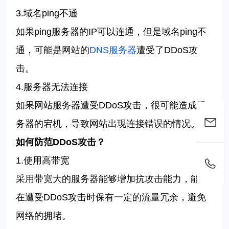
3
.
域名
ping
不通
如果
ping
服务器的
IP
可以连通，但是域名
ping
不
通，可能是网站的
DNS
服务器
遭受了
DDoS
攻
击。
4
.
服务器无法连接
如果网站服务器遭受
DDoS
攻击，很可能造成服
务器的宕机，导致网站出现连接错误的情况。
如何防范
DDoS
攻击？
1.
使用高带宽
采用带宽大的服务器能够增加抗攻击能力，能够
在遭受
DDoS
攻击时保有一定的流量冗余，避免
网络的拥堵。