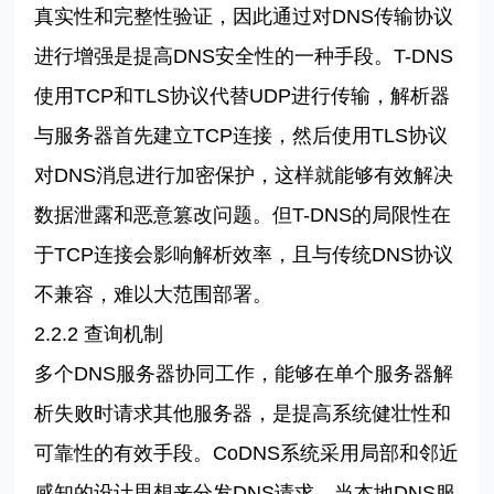
真实性和完整性验证，因此通过对
DNS
传输协议
进行增强是提高
DNS
安全性的一种手段。
T-DNS
使用
TCP
和
TLS
协议代替
UDP
进行传输，解析器
与服务器首先建立
TCP
连接，然后使用
TLS
协议
对
DNS
消息进行加密保护，这样就能够有效解决
数据泄露和恶意篡改问题。但
T-DNS
的局限性在
于
TCP
连接会影响解析效率，且与传统
DNS
协议
不兼容，难以大范围部署。
2.2.2
查询机制
多个
DNS
服务器协同工作，能够在单个服务器解
析失败时请求其他服务器，是提高系统健壮性和
可靠性的有效手段。
CoDNS
系统采用局部和邻近
感知的设计思想来分发
DNS
请求，当本地
DNS
服