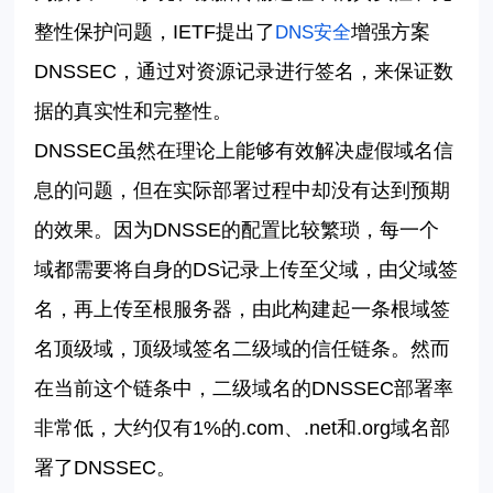
整性保护问题，
IETF
提出了
增强方案
DNS
安全
DNSSEC
，通过对资源记录进行签名，来保证数
据的真实性和完整性。
DNSSEC
虽然在理论上能够有效解决虚假域名信
息的问题，但在实际部署过程中却没有达到预期
的效果。因为
DNSSE
的配置比较繁琐，每一个
域都需要将自身的
DS
记录上传至父域，由父域签
名，再上传至根服务器，由此构建起一条根域签
名顶级域，顶级域签名二级域的信任链条。然而
在当前这个链条中，二级域名的
DNSSEC
部署率
非常低，大约仅有
1%
的
.com
、
.net
和
.org
域名部
署了
DNSSEC
。