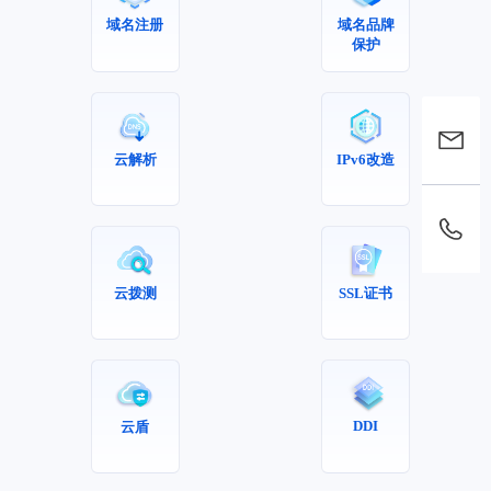
域名注册
域名品牌
保护
云解析
IPv6改造
云拨测
SSL证书
DDI
云盾