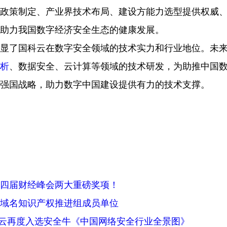
政策制定、产业界技术布局、建设方能力选型提供权威
助力我国数字经济安全生态的健康发展。
显了国科云在数字安全领域的技术实力和行业地位。未
析
、数据安全、云计算等领域的技术研发，为助推中国
强国战略，助力数字中国建设提供有力的技术支撑。
四届财经峰会两大重磅奖项！
域名知识产权推进组成员单位
国科云再度入选安全牛《中国网络安全行业全景图》