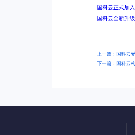
国科云正式加入
国科云全新升级
上一篇：国科云受
下一篇：国科云构