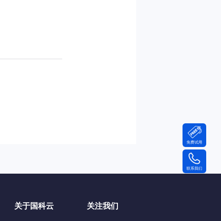
免费试用
联系我们
关于国科云
关注我们