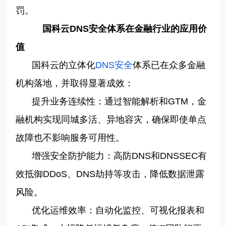
罚。
国科云
DNS
安全体系在金融行业的应用价
值
国科云的立体化
DNS
安全
体系已在众多金融
机构落地，并取得显著成效：
提升业务连续性：通过智能解析和
GTM
，金
融机构实现同城多活、异地容灾，确保即使单点
故障也不影响服务可用性。
增强安全防护能力：高防
DNS
和
DNSSEC
有
效抵御
DDoS
、
DNS
劫持等攻击，降低数据泄露
风险。
优化运维效率：自动化监控、可视化报表和