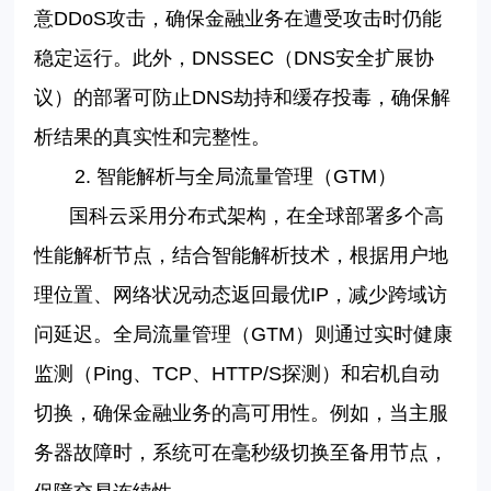
意
DDoS
攻击
，确保金融业务在遭受攻击时仍能
稳定运行。此外，
DNSSEC
（
DNS
安全扩展协
议）的部署可防止
DNS
劫持和缓存投毒，确保解
析结果的真实性和完整性。
2.
智能解析与全局流量管理（
GTM
）
国科云采用分布式架构，在全球部署多个高
性能解析节点，结合智能解析技术，根据用户地
理位置、网络状况动态返回最优
IP
，减少跨域访
问延迟。全局流量管理（
GTM
）则通过实时健康
监测（
Ping
、
TCP
、
HTTP/S
探测）和宕机自动
切换，确保金融业务的高可用性。例如，当主服
务器故障时，系统可在毫秒级切换至备用节点，