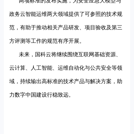
两项标准的发布实施，为安全应急大模型与
政务云智能运维两大领域提供了可参照的技术规
范，有助于推动相关产品研发、项目验收及第三
方评测等工作的规范有序开展。
未来，国科云将继续围绕互联网基础资源、
云计算、人工智能、运维自动化与公共安全等领
域，持续输出高标准的技术产品与解决方案，助
力数字中国建设行稳致远。