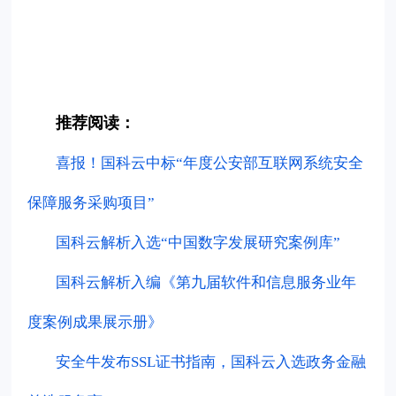
推荐阅读：
喜报！国科云中标“年度公安部互联网系统安全
保障服务采购项目”
国科云解析入选“中国数字发展研究案例库”
国科云解析入编《第九届软件和信息服务业年
度案例成果展示册》
安全牛发布SSL证书指南，国科云入选政务金融