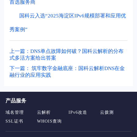
首选服务商
国科云入选“2025海淀区IPv6规模部署和应用优
秀案例”
上一篇：DNS单点故障如何破？国科云解析的分布
式多活方案给出答案
下一篇： 筑牢数字金融底座：国科云解析DNS在金
融行业的应用实践
产品服务
域名管理
云解析
IPv6改造
云拨测
SSL证书
WHOIS查询