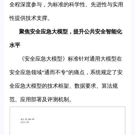
全程深度参与，为标准的科学性、先进性与实用
性提供技术支撑。
聚焦安全应急大模型，提升公共安全智能化
水平
《安全应急大模型》标准针对通用大模型在
安全应急领域“通而不专”的痛点，系统规定了安
全应急大模型的技术框架、数据要求、算法规
范、应用部署及评测机制。