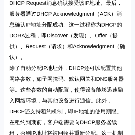
DHCP Request
消息确认接受该
IP
地址。最后，
服务器通过
DHCP Acknowledgment
（
ACK
）消
息确认
IP
地址分配成功。这一过程称为
DHCP
的
DORA
过程，即
Discover
（发现）、
Offer
（提
供）、
Request
（请求）和
Acknowledgment
（确
认）。
除了自动分配
IP
地址外，
DHCP
还可以配置其他
网络参数，如子网掩码、默认网关和
DNS
服务器
等。这些参数的自动配置，使得设备能够迅速融
入网络环境，与其他设备进行通信。此外，
DHCP
还支持租约机制，即
IP
地址的使用期限。
在租约到期前，客户端需要向
DHCP
服务器续
租，否则
IP
地址将被回收并重新分配。这一机制