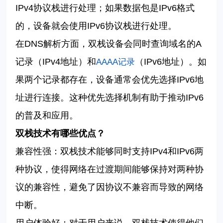
IPv4
协议栈进行处理；如果数据包是
IPv6
格式
的，设备就会使用
IPv6
协议栈进行处理。
在
DNS
解析方面，双栈设备会同时查询域名的
A
记录（
IPv4
地址）和
（
IPv6
地址）。如
AAAA
记录
果两个记录都存在，设备通常会优先选择
IPv6
地
址进行连接。这种优先选择机制有助于推动
IPv6
的普及和应用。
双栈技术
有哪些优点？
兼容性强：双栈技术能够同时支持
IPv4
和
IPv6
两
种协议，使得网络在过渡期间能够保持对两种协
议的兼容性，避免了因协议不兼容而导致的网络
中断。